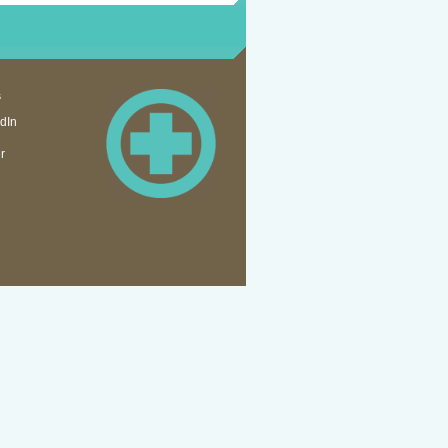
s
dIn
r