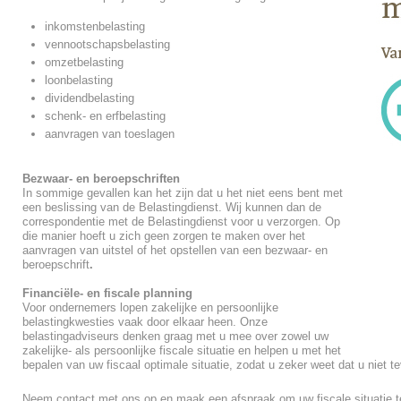
inkomstenbelasting
vennootschapsbelasting
omzetbelasting
loonbelasting
dividendbelasting
schenk- en erfbelasting
aanvragen van toeslagen
Bezwaar- en beroepschriften
In sommige gevallen kan het zijn dat u het niet eens bent met
een beslissing van de Belastingdienst. Wij kunnen dan de
correspondentie met de Belastingdienst voor u verzorgen. Op
die manier hoeft u zich geen zorgen te maken over het
aanvragen van uitstel of het opstellen van een bezwaar- en
beroepschrift
.
Financiële- en fiscale planning
Voor ondernemers lopen zakelijke en persoonlijke
belastingkwesties vaak door elkaar heen. Onze
belastingadviseurs denken graag met u mee over zowel uw
zakelijke- als persoonlijke fiscale situatie en helpen u met het
bepalen van uw fiscaal optimale situatie, zodat u zeker weet dat u niet te
Neem contact met ons op en maak een afspraak om uw fiscale situatie t