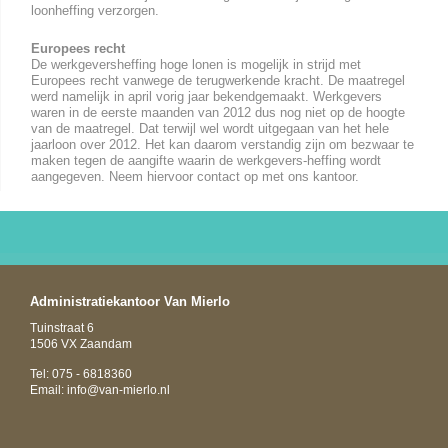
loonheffing verzorgen.
Europees recht
De werkgeversheffing hoge lonen is mogelijk in strijd met
Europees recht vanwege de terugwerkende kracht. De maatregel
werd namelijk in april vorig jaar bekendgemaakt. Werkgevers
waren in de eerste maanden van 2012 dus nog niet op de hoogte
van de maatregel. Dat terwijl wel wordt uitgegaan van het hele
jaarloon over 2012. Het kan daarom verstandig zijn om bezwaar te
maken tegen de aangifte waarin de werkgevers-heffing wordt
aangegeven. Neem hiervoor contact op met ons kantoor.
Administratiekantoor Van Mierlo
Tuinstraat 6
1506 VX Zaandam
Tel: 075 - 6818360
Email:
info@van-mierlo.nl