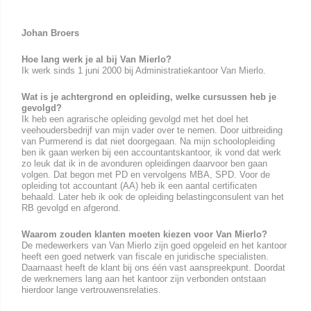
Johan Broers
Hoe lang werk je al bij Van Mierlo?
Ik werk sinds 1 juni 2000 bij Administratiekantoor Van Mierlo.
Wat is je achtergrond en opleiding, welke cursussen heb je
gevolgd?
Ik heb een agrarische opleiding gevolgd met het doel het
veehoudersbedrijf van mijn vader over te nemen. Door uitbreiding
van Purmerend is dat niet doorgegaan. Na mijn schoolopleiding
ben ik gaan werken bij een accountantskantoor, ik vond dat werk
zo leuk dat ik in de avonduren opleidingen daarvoor ben gaan
volgen. Dat begon met PD en vervolgens MBA, SPD. Voor de
opleiding tot accountant (AA) heb ik een aantal certificaten
behaald. Later heb ik ook de opleiding belastingconsulent van het
RB gevolgd en afgerond.
Waarom zouden klanten moeten kiezen voor Van Mierlo?
De medewerkers van Van Mierlo zijn goed opgeleid en het kantoor
heeft een goed netwerk van fiscale en juridische specialisten.
Daarnaast heeft de klant bij ons één vast aanspreekpunt. Doordat
de werknemers lang aan het kantoor zijn verbonden ontstaan
hierdoor lange vertrouwensrelaties.