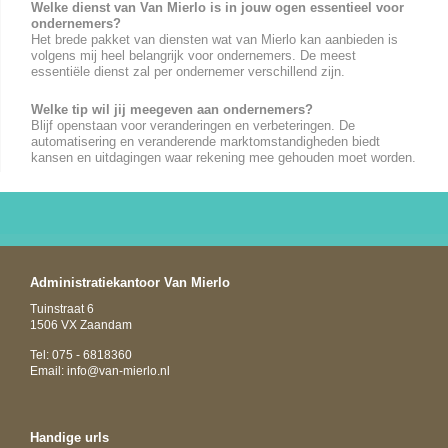
Welke dienst van Van Mierlo is in jouw ogen essentieel voor
ondernemers?
Het brede pakket van diensten wat van Mierlo kan aanbieden is
volgens mij heel belangrijk voor ondernemers. De meest
essentiële dienst zal per ondernemer verschillend zijn.
Welke tip wil jij meegeven aan ondernemers?
Blijf openstaan voor veranderingen en verbeteringen. De
automatisering en veranderende marktomstandigheden biedt
kansen en uitdagingen waar rekening mee gehouden moet worden.
Administratiekantoor Van Mierlo
Tuinstraat 6
1506 VX Zaandam
Tel: 075 - 6818360
Email:
info@van-mierlo.nl
Handige urls