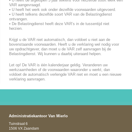
• U heeft de afgelopen 3 jaar telkens voor hetzelfde soort werk een
VAR aangevraagd.
• U heeft het werk ook onder dezelfde voorwaarden uitgevoerd.
• U heeft telkens dezelfde soort VAR van de Belastingdienst
ontvangen.
• De Belastingdienst heeft deze VAR’s in de tussentijd niet
herzien.
Krijgt u de VAR niet automatisch, dan voldoet u niet aan de
bovenstaande voorwaarden. Heeft u de verklaring wel nodig voor
uw opdrachtgever, dan moet u de VAR zelf aanvragen bij de
Belastingdienst. Wij kunnen u daarbij uiteraard helpen.
Let op! De VAR is één kalenderjaar geldig. Veranderen uw
werkzaamheden of de voorwaarden waaronder u werkt, dan
voldoet de automatisch verlengde VAR niet en moet u een nieuwe
verklaring aanvragen.
Administratiekantoor Van Mierlo
Tuinstraat 6
1506 VX Zaandam